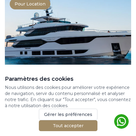
Pour Location
MAJESTY YACHTS 120
Paramètres des cookies
Yacht à moteur
Nous utilisons des cookies pour améliorer votre expérience
de navigation, servir du contenu personnalisé et analyser
Superyacht Majesty 120 for charter on the
notre trafic. En cliquant sur "Tout accepter", vous consentez
French Riviera. This 37 meters superyacht was
à notre utilisation des cookies.
built by Ma...
Gérer les préférences
37.55m
6 cabines
12 invités
Tout accepter
2023