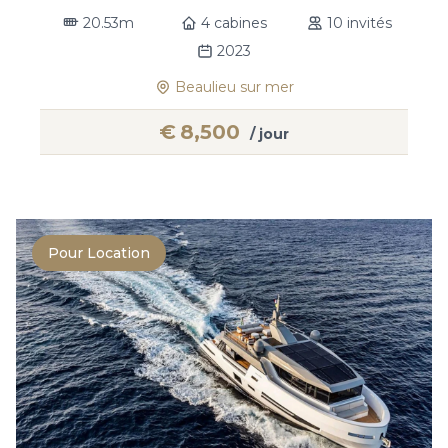
20.53m
4 cabines
10 invités
2023
Beaulieu sur mer
€
8,500
/ jour
Pour Location