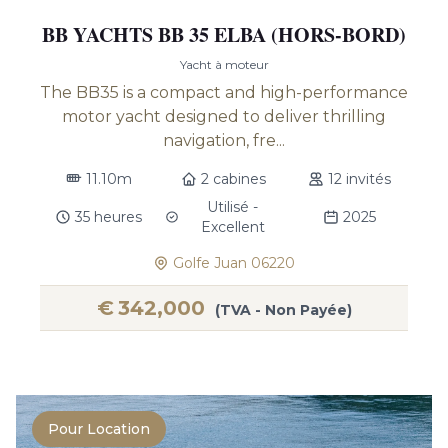
BB YACHTS BB 35 ELBA (HORS-BORD)
Yacht à moteur
The BB35 is a compact and high-performance
motor yacht designed to deliver thrilling
navigation, fre...
11.10m
2 cabines
12 invités
Utilisé -
35 heures
2025
Excellent
Golfe Juan 06220
€
342,000
(TVA - Non Payée)
Pour Location