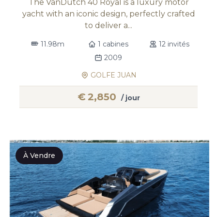
The VanDutch 40 Royal is a luxury motor
yacht with an iconic design, perfectly crafted
to deliver a...
11.98m
1 cabines
12 invités
2009
GOLFE JUAN
€
2,850
/ jour
À Vendre