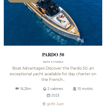
PARDO 50
Yacht à moteur
Boat Advantages Discover the Pardo 50, an
exceptional yacht available for day charter on
the French...
16.25m
2 cabines
10 invités
2023
golfe Juan