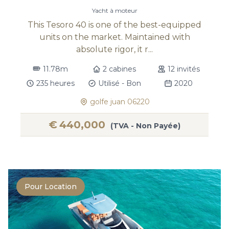
Yacht à moteur
This Tesoro 40 is one of the best-equipped
units on the market. Maintained with
absolute rigor, it r...
11.78m
2 cabines
12 invités
235 heures
Utilisé - Bon
2020
golfe juan 06220
€
440,000
(TVA - Non Payée)
Pour Location