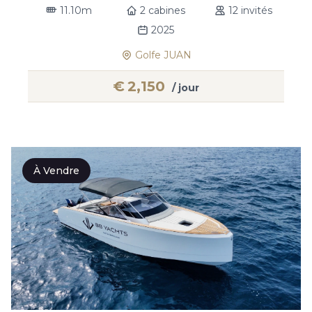
11.10m
2 cabines
12 invités
2025
Golfe JUAN
€
2,150
/ jour
À Vendre