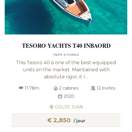
TESORO YACHTS T40 INBAORD
Yacht à moteur
This Tesoro 40 is one of the best-equipped
units on the market. Maintained with
absolute rigor, it r...
11.78m
2 cabines
12 invités
2020
GOLFE JUAN
€
2,850
/ jour