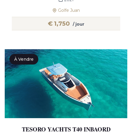
Golfe Juan
€
1,750
/ jour
À Vendre
TESORO YACHTS T40 INBAORD