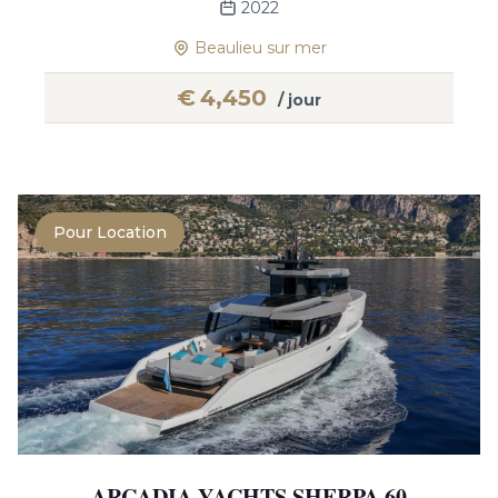
2022
Beaulieu sur mer
€
4,450
/ jour
Pour Location
ARCADIA YACHTS SHERPA 60