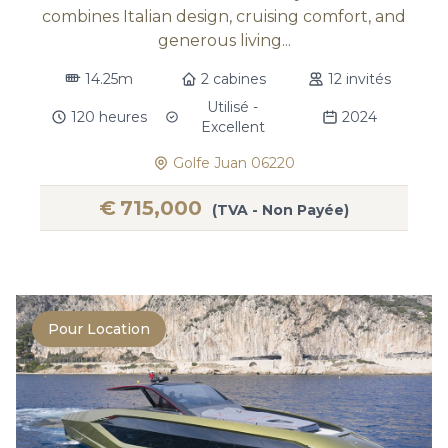
combines Italian design, cruising comfort, and
generous living...
14.25m
2 cabines
12 invités
Utilisé -
120 heures
2024
Excellent
Golfe Juan 06220
€
715,000
(TVA - Non Payée)
Pour Location