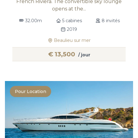
French Riviera. The convertible sky lounge
opens at the...
32.00m
5 cabines
8 invités
2019
Beaulieu sur mer
€
13,500
/ jour
Pour Location