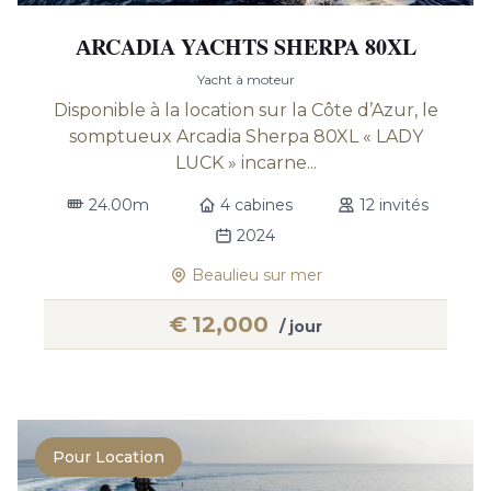
АRCADIA YACHTS SHERPA 80XL
Yacht à moteur
Disponible à la location sur la Côte d’Azur, le
somptueux Arcadia Sherpa 80XL « LADY
LUCK » incarne...
24.00m
4 cabines
12 invités
2024
Beaulieu sur mer
€
12,000
/ jour
Pour Location