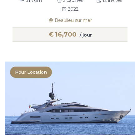
31.70m
5 cabines
12 invités
2022
Beaulieu sur mer
€
16,700
/ jour
Pour Location