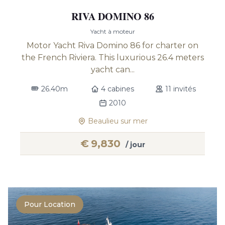
RIVA DOMINO 86
Yacht à moteur
Motor Yacht Riva Domino 86 for charter on
the French Riviera. This luxurious 26.4 meters
yacht can...
26.40m
4 cabines
11 invités
2010
Beaulieu sur mer
€
9,830
/ jour
Pour Location