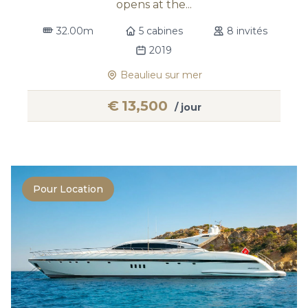
opens at the...
32.00m
5 cabines
8 invités
2019
Beaulieu sur mer
€
13,500
/ jour
Pour Location