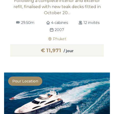
Following a complete interior and exterior
refit, finalised with new teak decks fitted in
October 20...
29.50m
4 cabines
12 invités
2007
Phuket
€
11,971
/ jour
Pour Location