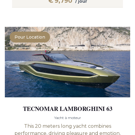
€
9,790
/ jour
Pour Location
TECNOMAR LAMBORGHINI 63
Yacht à moteur
This 20 meters long yacht combines
performance, driving pleasure and emotion,