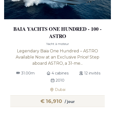
BAIA YACHTS ONE HUNDRED - 100 -
ASTRO
Yacht à moteur
Legendary Baia One Hundred – ASTRO
Available Now at an Exclusive Price! Step
aboard ASTRO, a 31-me...
31.00m
4 cabines
12 invités
2010
Dubai
€
16,910
/ jour