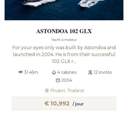
ASTONDOA 102 GLX
Yacht à moteur
For your eyes only was built by Astondoa and
launched in 2004. He is from their successful
102 GLX r...
31.45m
4 cabines
12 invités
2004
Phuket, Thailand
€
10,992
/ jour