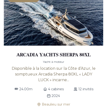
АRCADIA YACHTS SHERPA 80XL
Yacht à moteur
Disponible à la location sur la Côte d’Azur, le
somptueux Arcadia Sherpa 80XL « LADY
LUCK » incarne...
24.00m
4 cabines
12 invités
2024
Beaulieu sur mer