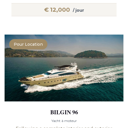
€
12,000
/ jour
Pour Location
BILGIN 96
Yacht à moteur