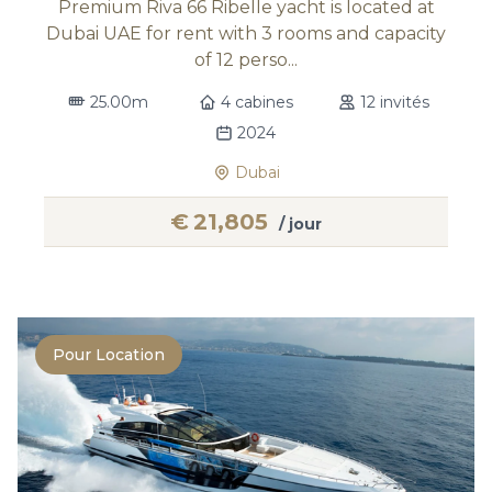
Premium Riva 66 Ribelle yacht is located at
Dubai UAE for rent with 3 rooms and capacity
of 12 perso...
25.00m
4 cabines
12 invités
2024
Dubai
€
21,805
/ jour
Pour Location