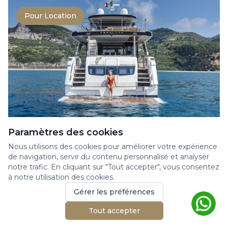
Pour Location
Paramètres des cookies
ABSOLUTE NAVETTA 68
Nous utilisons des cookies pour améliorer votre expérience
Yacht à moteur
de navigation, servir du contenu personnalisé et analyser
Motor Yacht Navetta 68 en charter sur la
notre trafic. En cliquant sur "Tout accepter", vous consentez
à notre utilisation des cookies.
Côte d’Azur. Ce yacht de 20,5 mètres de long
a été constru...
Gérer les préférences
20.53m
4 cabines
10 invités
Tout accepter
2023