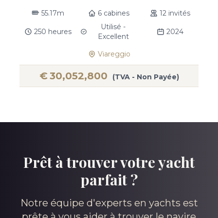
55.17m
6 cabines
12 invités
Utilisé -
250 heures
2024
Excellent
Viareggio
€
30,052,800
(TVA - Non Payée)
Prêt à trouver votre yacht
parfait ?
Notre équipe d'experts en yachts est
prête à vous aider à trouver le navire