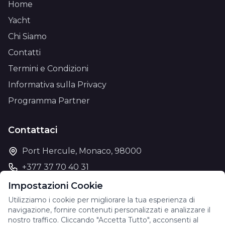
Home
Yacht
Chi Siamo
Contatti
Termini e Condizioni
Informativa sulla Privacy
Programma Partner
Contattaci
Port Hercule, Monaco, 98000
+377 37 70 40 31
support@theyachtcharter.com
Impostazioni Cookie
Utilizziamo i cookie per migliorare la tua esperienza di
navigazione, fornire contenuti personalizzati e analizzare il
nostro traffico. Cliccando "Accetta Tutto", acconsenti al