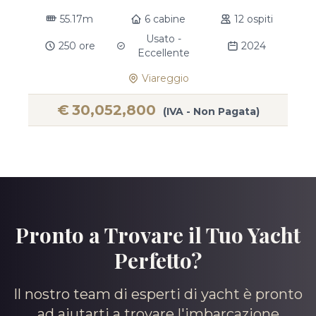
55.17m
6 cabine
12 ospiti
Usato -
250 ore
2024
Eccellente
Viareggio
€
30,052,800
(IVA - Non Pagata)
Pronto a Trovare il Tuo Yacht
Perfetto?
Il nostro team di esperti di yacht è pronto
ad aiutarti a trovare l'imbarcazione