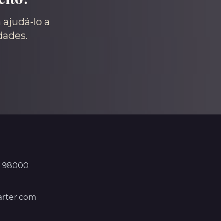
 ajudá-lo a
dades.
, 98000
rter.com