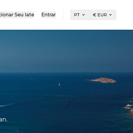
cionar Seu Iate
Entrar
PT
€ EUR
an.