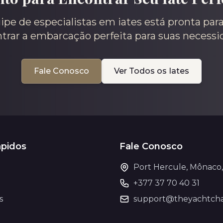
pe de especialistas em iates está pronta para
trar a embarcação perfeita para suas necessi
Fale Conosco
Ver Todos os Iates
ápidos
Fale Conosco
Port Hercule, Mônaco
+377 37 70 40 31
s
support@theyachtcha