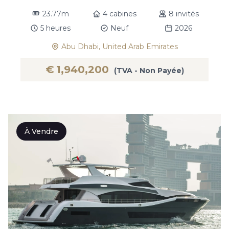
23.77m
4 cabines
8 invités
5 heures
Neuf
2026
Abu Dhabi, United Arab Emirates
€
1,940,200
(TVA - Non Payée)
À Vendre