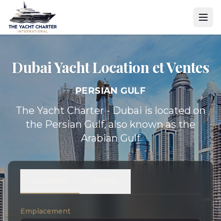
Dubai Yacht
Location et Ventes
PERSIAN GULF
The Yacht Charter - Dubai is located on
the Persian Gulf, also known as the
Arabian Gulf
Location
Ventes
Emplacement