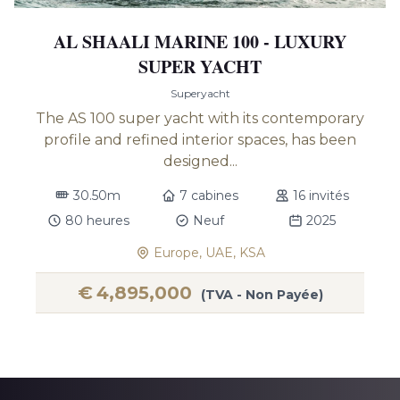
AL SHAALI MARINE 100 - LUXURY
SUPER YACHT
Superyacht
The AS 100 super yacht with its contemporary
profile and refined interior spaces, has been
designed...
30.50m
7 cabines
16 invités
80 heures
Neuf
2025
Europe, UAE, KSA
€
4,895,000
(TVA - Non Payée)