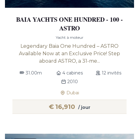
BAIA YACHTS ONE HUNDRED - 100 -
ASTRO
Yacht à moteur
Legendary Baia One Hundred – ASTRO
Available Now at an Exclusive Price! Step
aboard ASTRO, a 31-me...
31.00m
4 cabines
12 invités
2010
Dubai
€
16,910
/ jour