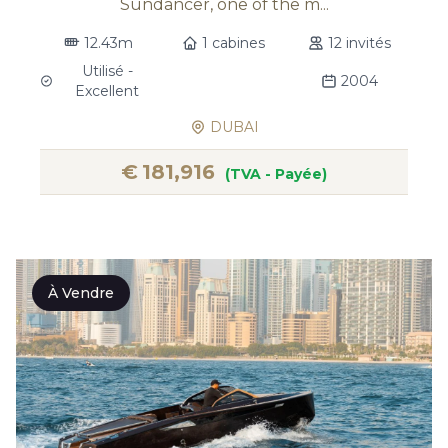
Sundancer, one of the m...
12.43m
1 cabines
12 invités
Utilisé -
2004
Excellent
DUBAI
€
181,916
(TVA - Payée)
À Vendre