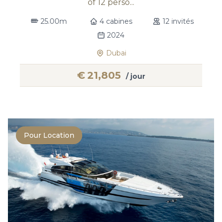
of 12 perso...
25.00m
4 cabines
12 invités
2024
Dubai
€
21,805
/ jour
Pour Location