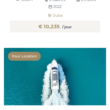
2022
Dubai
€
10,235
/ jour
Pour Location