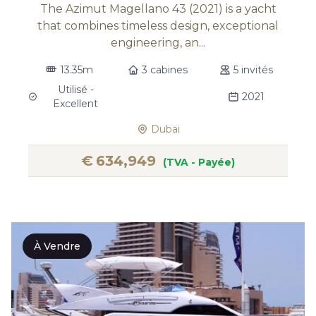
The Azimut Magellano 43 (2021) is a yacht
that combines timeless design, exceptional
engineering, an...
13.35m
3 cabines
5 invités
Utilisé -
2021
Excellent
Dubai
€
634,949
(TVA - Payée)
À Vendre