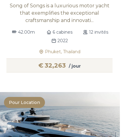
Song of Songs is a luxurious motor yacht
that exemplifies the exceptional
craftsmanship and innovati...
42.00m
6 cabines
12 invités
2022
Phuket, Thailand
€
32,263
/ jour
Pour Location