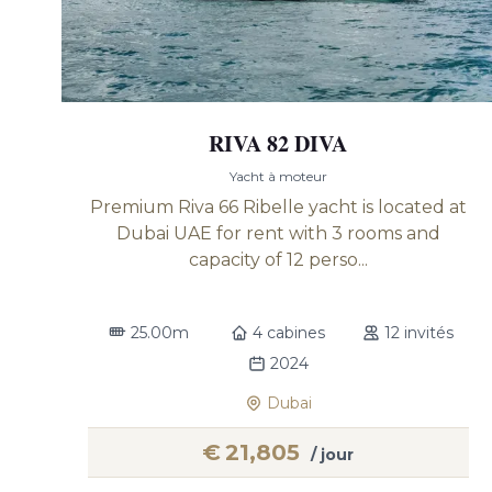
RIVA 82 DIVA
Yacht à moteur
Premium Riva 66 Ribelle yacht is located at
Dubai UAE for rent with 3 rooms and
capacity of 12 perso...
25.00m
4 cabines
12 invités
2024
Dubai
€
21,805
/ jour