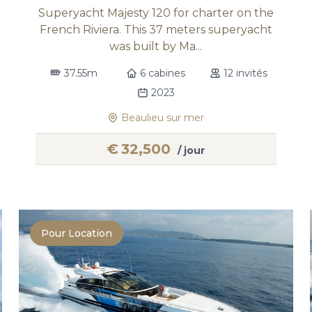
Superyacht Majesty 120 for charter on the
French Riviera. This 37 meters superyacht
was built by Ma...
37.55m
6 cabines
12 invités
2023
Beaulieu sur mer
€
32,500
/ jour
Pour Location