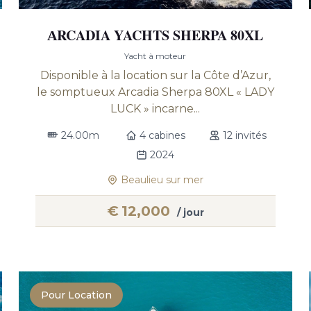
АRCADIA YACHTS SHERPA 80XL
Yacht à moteur
Disponible à la location sur la Côte d’Azur,
le somptueux Arcadia Sherpa 80XL « LADY
LUCK » incarne...
24.00m
4 cabines
12 invités
2024
Beaulieu sur mer
€
12,000
/ jour
Pour Location