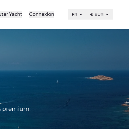
uter Yacht
Connexion
FR
€ EUR
ts premium.