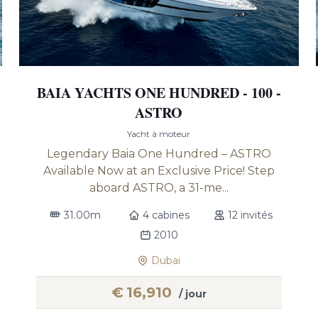
BAIA YACHTS ONE HUNDRED - 100 -
ASTRO
Yacht à moteur
Legendary Baia One Hundred – ASTRO
Available Now at an Exclusive Price! Step
aboard ASTRO, a 31-me...
31.00m
4 cabines
12 invités
2010
Dubai
€
16,910
/ jour