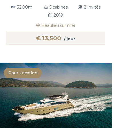
32.00m
5 cabines
8 invités
2019
Beaulieu sur mer
€
13,500
/ jour
Pour Location