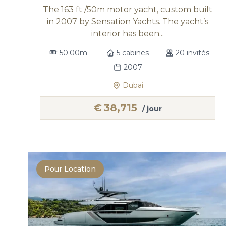
The 163 ft /50m motor yacht, custom built
in 2007 by Sensation Yachts. The yacht’s
interior has been...
50.00m
5 cabines
20 invités
2007
Dubai
€
38,715
/ jour
Pour Location