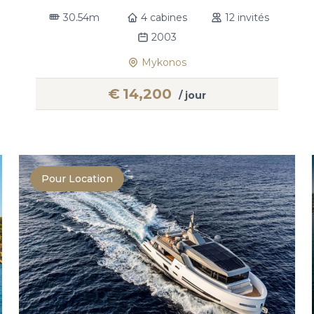
30.54m
4 cabines
12 invités
2003
Mykonos
€
14,200
/ jour
Pour Location