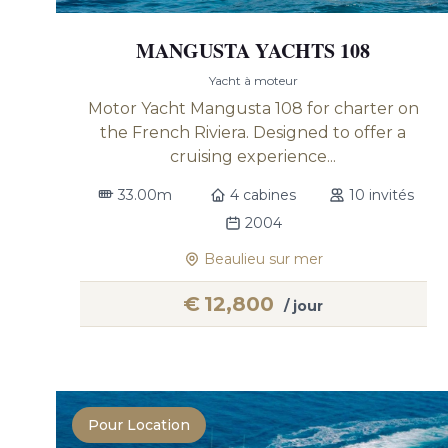
MANGUSTA YACHTS 108
Yacht à moteur
Motor Yacht Mangusta 108 for charter on
the French Riviera. Designed to offer a
cruising experience...
33.00m
4 cabines
10 invités
2004
Beaulieu sur mer
€
12,800
/ jour
Pour Location