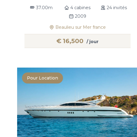
37.00m
4 cabines
24 invités
2009
Beaulieu sur Mer france
€
16,500
/ jour
Pour Location