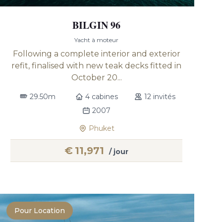
BILGIN 96
Yacht à moteur
Following a complete interior and exterior
refit, finalised with new teak decks fitted in
October 20...
29.50m
4 cabines
12 invités
2007
Phuket
€
11,971
/ jour
Pour Location