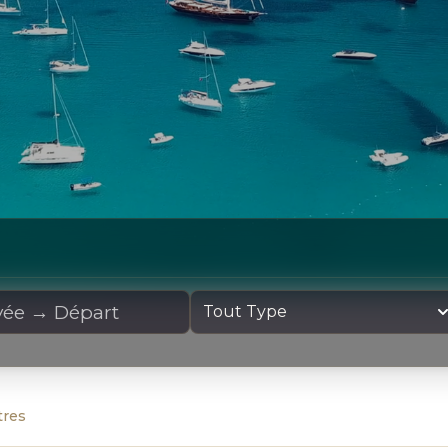
cation
Type de yacht
tres