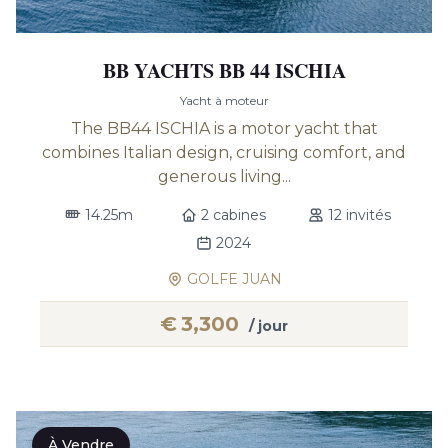
BB YACHTS BB 44 ISCHIA
Yacht à moteur
The BB44 ISCHIA is a motor yacht that
combines Italian design, cruising comfort, and
generous living...
14.25m
2 cabines
12 invités
2024
GOLFE JUAN
€
3,300
/ jour
À Vendre