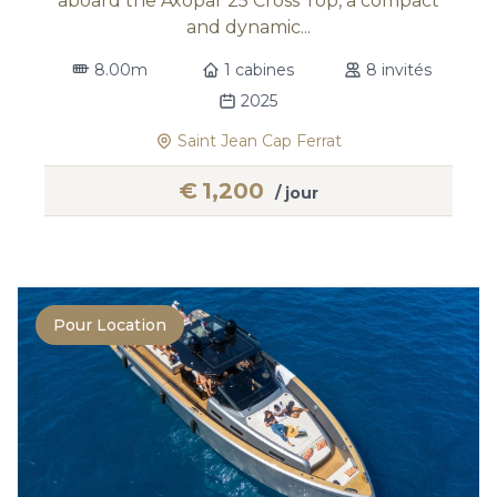
aboard the Axopar 25 Cross Top, a compact
and dynamic...
8.00m
1 cabines
8 invités
2025
Saint Jean Cap Ferrat
€
1,200
/ jour
Pour Location