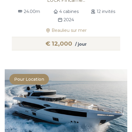
LUCK » incarne...
24.00m
4 cabines
12 invités
2024
Beaulieu sur mer
€
12,000
/ jour
Pour Location