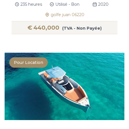
235 heures
Utilisé - Bon
2020
golfe juan 06220
€
440,000
(TVA - Non Payée)
Pour Location