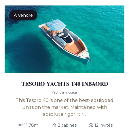
À Vendre
TESORO YACHTS T40 INBAORD
Yacht à moteur
This Tesoro 40 is one of the best-equipped
units on the market. Maintained with
absolute rigor, it r...
11.78m
2 cabines
12 invités