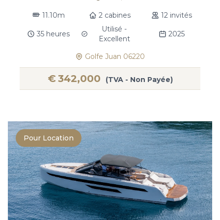
11.10m
2 cabines
12 invités
Utilisé -
35 heures
2025
Excellent
Golfe Juan 06220
€
342,000
(TVA - Non Payée)
Pour Location