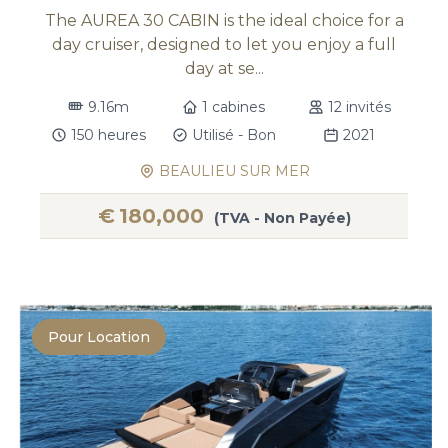
The AUREA 30 CABIN is the ideal choice for a
day cruiser, designed to let you enjoy a full
day at se...
9.16m
1 cabines
12 invités
150 heures
Utilisé - Bon
2021
BEAULIEU SUR MER
€
180,000
(TVA - Non Payée)
Pour Location