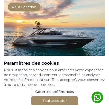
Pour Location
Paramètres des cookies
RIVA RIVALE 56
Nous utilisons des cookies pour améliorer votre expérience
Yacht à moteur
de navigation, servir du contenu personnalisé et analyser
The Rivale 56 perfectly embodies the
notre trafic. En cliquant sur "Tout accepter", vous consentez
à notre utilisation des cookies.
elegance and power at the heart of Riva’s
DNA. This 17-meter ya...
Gérer les préférences
17.27m
3 cabines
10 invités
Tout accepter
2020