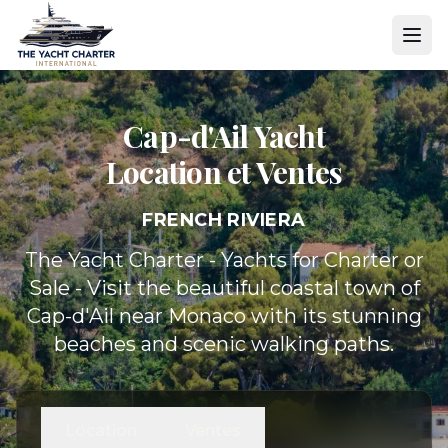
Cap-d'Ail Yacht
Location et Ventes
FRENCH RIVIERA
The Yacht Charter - Yachts for Charter or
Sale - Visit the beautiful coastal town of
Cap-d'Ail near Monaco with its stunning
beaches and scenic walking paths.
Location
Ventes