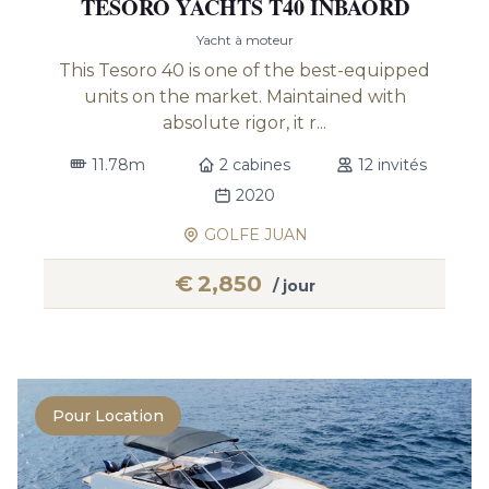
TESORO YACHTS T40 INBAORD
Yacht à moteur
This Tesoro 40 is one of the best-equipped
units on the market. Maintained with
absolute rigor, it r...
11.78m
2 cabines
12 invités
2020
GOLFE JUAN
€
2,850
/ jour
Pour Location