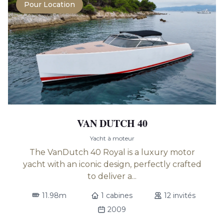
Pour Location
VAN DUTCH 40
Yacht à moteur
The VanDutch 40 Royal is a luxury motor
yacht with an iconic design, perfectly crafted
to deliver a...
11.98m
1 cabines
12 invités
2009