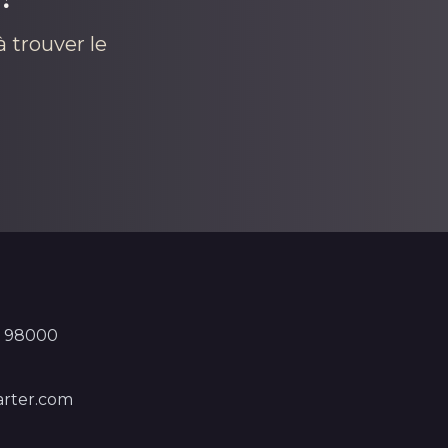
 trouver le
, 98000
rter.com