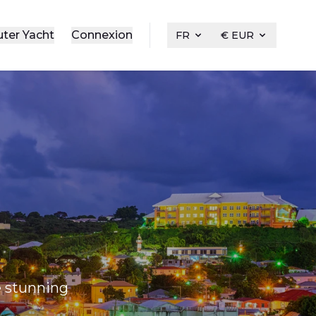
uter Yacht
Connexion
FR
€ EUR
he stunning