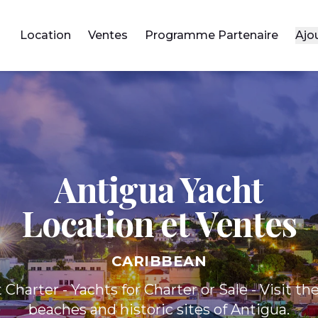
Location
Ventes
Programme Partenaire
Ajo
Antigua Yacht
Location et Ventes
CARIBBEAN
Charter - Yachts for Charter or Sale - Visit t
beaches and historic sites of Antigua.