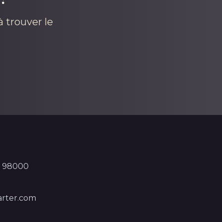
 trouver le
, 98000
rter.com