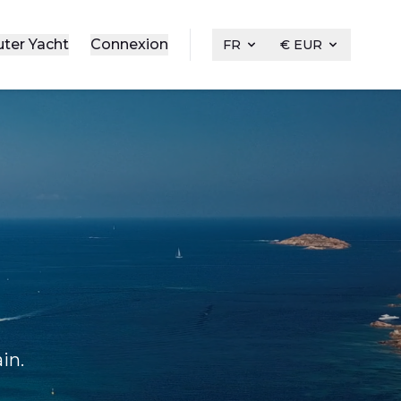
uter Yacht
Connexion
FR
€ EUR
in.