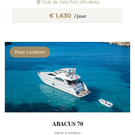
Club de Vela Port d'Andratx
€
1,630
/ jour
Pour Location
ABACUS 70
Yacht à moteur