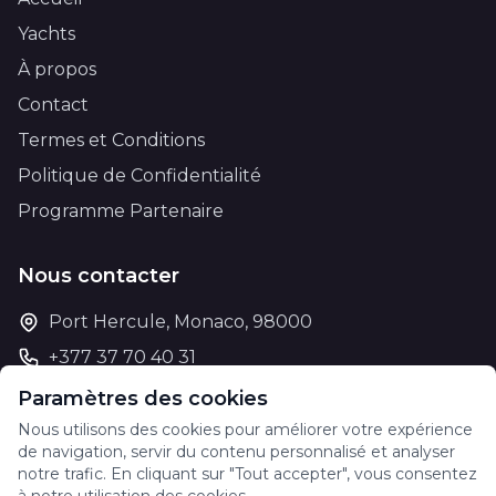
Yachts
À propos
Contact
Termes et Conditions
Politique de Confidentialité
Programme Partenaire
Nous contacter
Port Hercule, Monaco, 98000
+377 37 70 40 31
support@theyachtcharter.com
Paramètres des cookies
Nous utilisons des cookies pour améliorer votre expérience
de navigation, servir du contenu personnalisé et analyser
notre trafic. En cliquant sur "Tout accepter", vous consentez