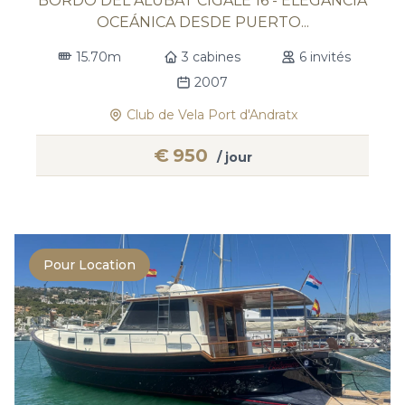
BORDO DEL ALUBAT CIGALE 16 - ELEGANCIA
OCEÁNICA DESDE PUERTO...
15.70m
3 cabines
6 invités
2007
Club de Vela Port d'Andratx
€
950
/ jour
Pour Location