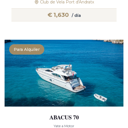
Club de Vela Port d'Andratx
€
1,630
/ día
Para Alquiler
ABACUS 70
Yate a Motor