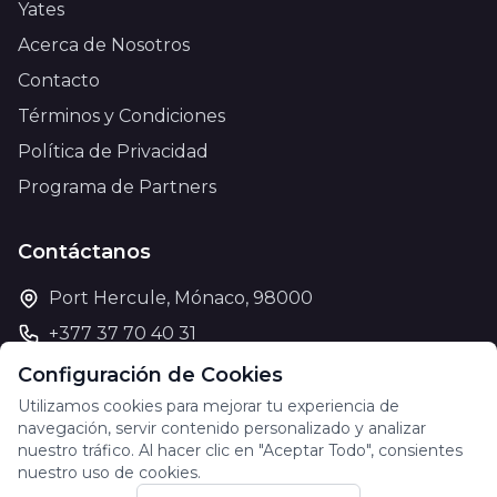
Yates
Acerca de Nosotros
Contacto
Términos y Condiciones
Política de Privacidad
Programa de Partners
Contáctanos
Port Hercule, Mónaco, 98000
+377 37 70 40 31
support@theyachtcharter.com
Configuración de Cookies
Utilizamos cookies para mejorar tu experiencia de
navegación, servir contenido personalizado y analizar
nuestro tráfico. Al hacer clic en "Aceptar Todo", consientes
nuestro uso de cookies.
© 2026 The Yacht Charter. Todos los derechos reservados.