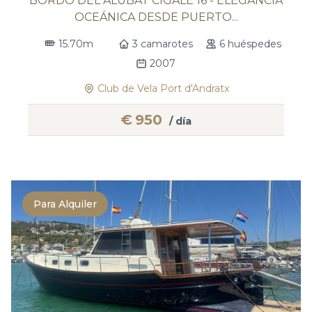
BORDO DEL ALUBAT CIGALE 16 - ELEGANCIA
OCEÁNICA DESDE PUERTO...
15.70m
3 camarotes
6 huéspedes
2007
Club de Vela Port d'Andratx
€
950
/ día
Para Alquiler