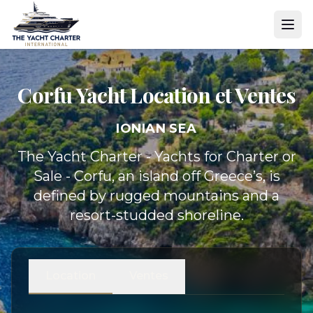
Corfu Yacht
Location et Ventes
IONIAN SEA
The Yacht Charter - Yachts for Charter or
Sale - Corfu, an island off Greece’s, is
defined by rugged mountains and a
resort-studded shoreline.
Location
Ventes