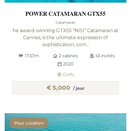
POWER CATAMARAN GTX55
Catamaran
he award-winning GTX55 “NISI” Catamaran at
Cannes, is the ultimate expression of
sophistication, com...
17.67m
2 cabines
43 invités
2020
Corfu
€
5,000
/ jour
Pour Location