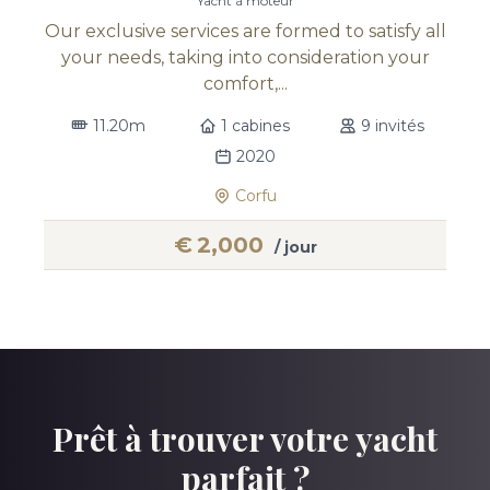
Yacht à moteur
Our exclusive services are formed to satisfy all
your needs, taking into consideration your
comfort,...
11.20m
1 cabines
9 invités
2020
Corfu
€
2,000
/ jour
Prêt à trouver votre yacht
parfait ?