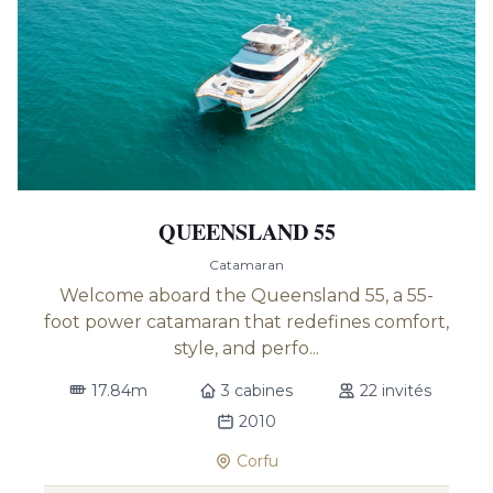
QUEENSLAND 55
Catamaran
Welcome aboard the Queensland 55, a 55-
foot power catamaran that redefines comfort,
style, and perfo...
17.84m
3 cabines
22 invités
2010
Corfu