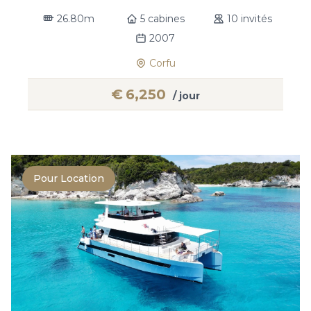
26.80m
5 cabines
10 invités
2007
Corfu
€
6,250
/ jour
Pour Location