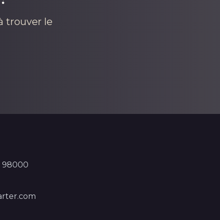
 trouver le
, 98000
rter.com