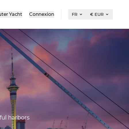
uter Yacht
Connexion
FR
€ EUR
ful harbors