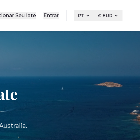
cionar Seu Iate
Entrar
PT
€ EUR
ate
ustralia.