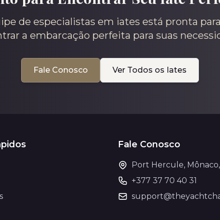
pe de especialistas em iates está pronta para
trar a embarcação perfeita para suas necessi
Fale Conosco
Ver Todos os Iates
ápidos
Fale Conosco
Port Hercule, Mônaco
+377 37 70 40 31
s
support@theyachtcha