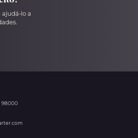
 ajudá-lo a
dades.
, 98000
rter.com