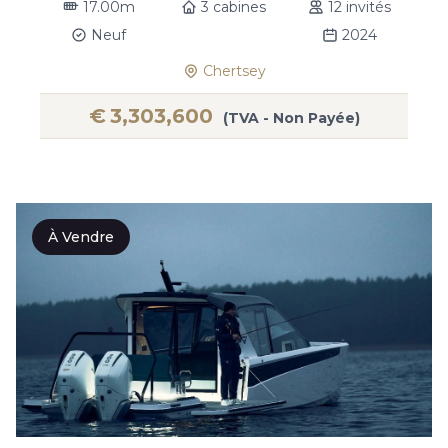
17.00m
3 cabines
12 invités
Neuf
2024
Chertsey
€
3,303,600
(TVA - Non Payée)
À Vendre