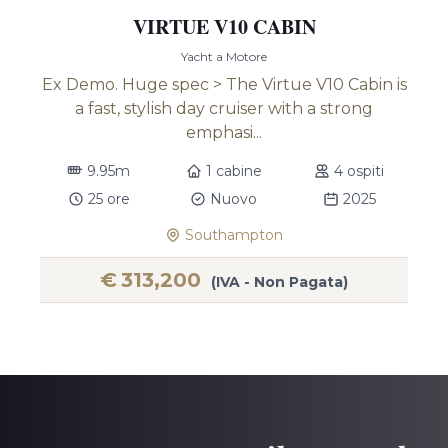
VIRTUE V10 CABIN
Yacht a Motore
Ex Demo. Huge spec > The Virtue V10 Cabin is
a fast, stylish day cruiser with a strong
emphasi...
9.95m
1 cabine
4 ospiti
25 ore
Nuovo
2025
Southampton
€
313,200
(IVA - Non Pagata)