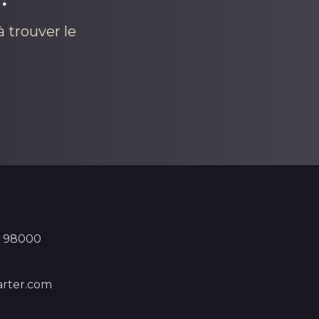
 trouver le
, 98000
rter.com