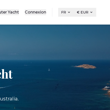
uter Yacht
Connexion
FR
€ EUR
cht
stralia.