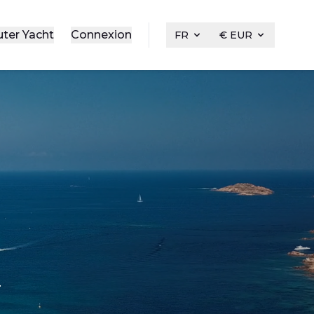
uter Yacht
Connexion
FR
€ EUR
.