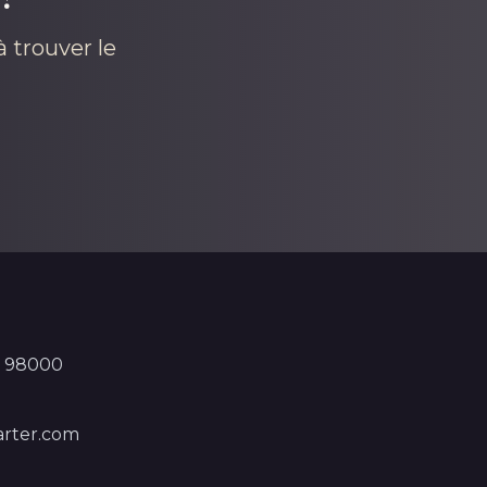
 trouver le
, 98000
rter.com