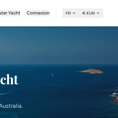
uter Yacht
Connexion
FR
€ EUR
acht
ustralia.