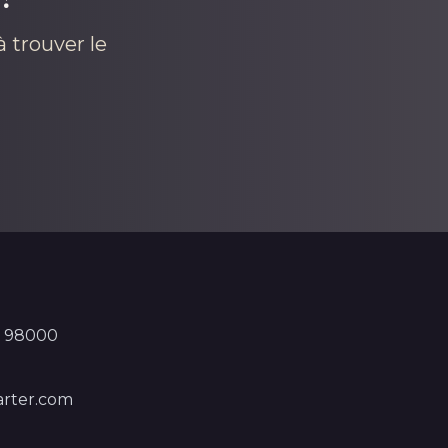
 trouver le
, 98000
rter.com