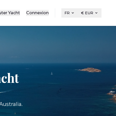
uter Yacht
Connexion
FR
€ EUR
acht
ustralia.