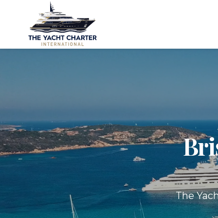
Bri
The Yach