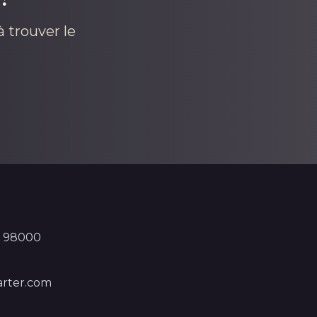
 trouver le
, 98000
rter.com