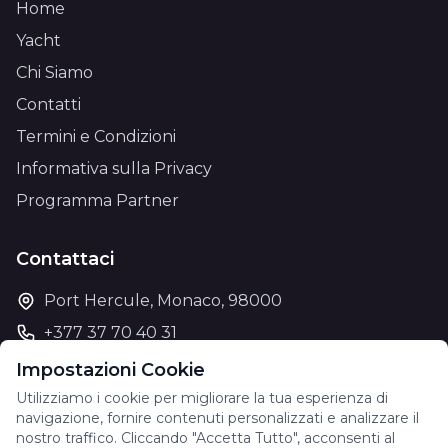
Home
Yacht
Chi Siamo
Contatti
Termini e Condizioni
Informativa sulla Privacy
Programma Partner
Contattaci
Port Hercule, Monaco, 98000
+377 37 70 40 31
support@theyachtcharter.com
Impostazioni Cookie
Utilizziamo i cookie per migliorare la tua esperienza di
navigazione, fornire contenuti personalizzati e analizzare il
nostro traffico. Cliccando "Accetta Tutto", acconsenti al