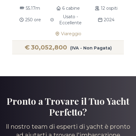
55.17m
6 cabine
12 ospiti
Usato -
250 ore
2024
Eccellente
Viareggio
€
30,052,800
(IVA - Non Pagata)
Pronto a Trovare il Tuo Yacht
Perfetto?
Il nostro team di esperti di yacht è pronto
ad aiutarti a trovare l'imbarcazione