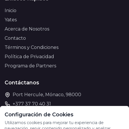
Inicio
Yates
Acerca de Nosotros
Contacto
Términos y Condiciones
Política de Privacidad
Programa de Partners
Contáctanos
Port Hercule, Mónaco, 98000
+377 37 70 40 31
support@theyachtcharter.com
Configuración de Cookies
Utilizamos cookies para mejorar tu experiencia de
navegación, servir contenido personalizado y analizar