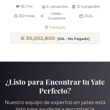
55.17m
6 camarotes
12 huéspedes
Usado -
250 horas
2024
Excelente
Viareggio
€
30,052,800
(IVA - No Pagado)
¿Listo para Encontrar tu Yate
Perfecto?
Nuestro equipo de expertos en yates está
listo para ayudarte a encontrar la