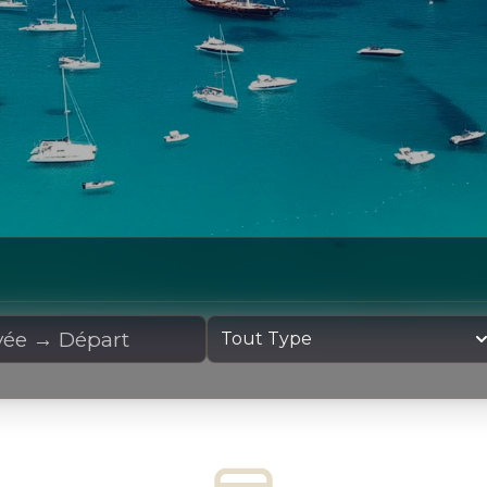
cation
Type de yacht