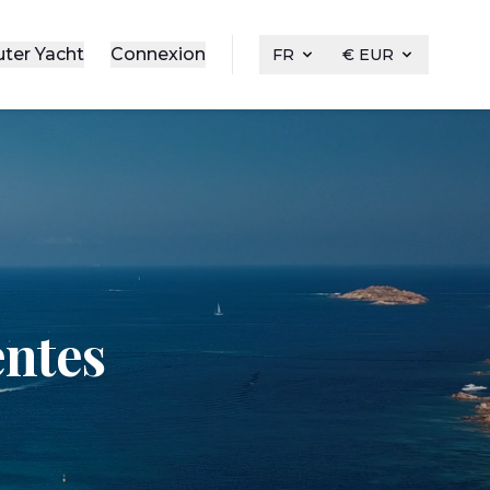
uter Yacht
Connexion
FR
€ EUR
entes