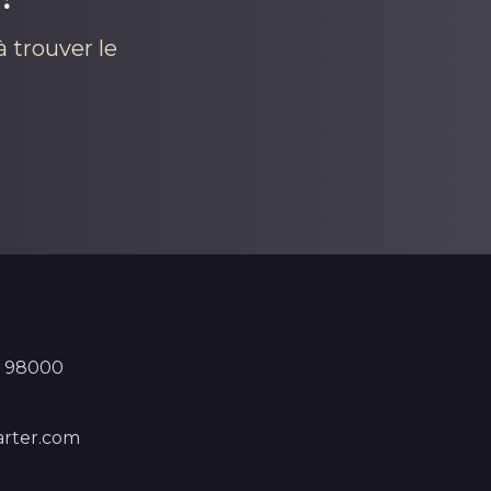
 trouver le
, 98000
rter.com