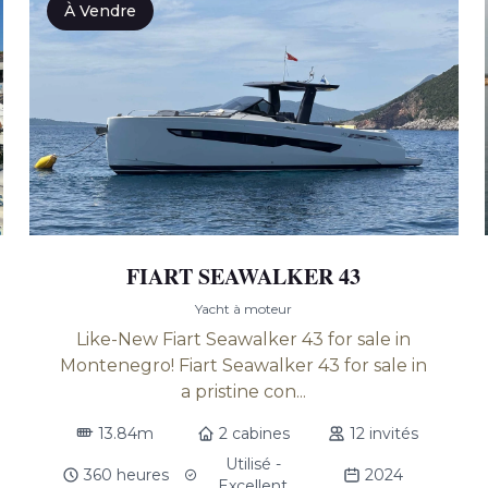
À Vendre
FIART SEAWALKER 43
Yacht à moteur
Like-New Fiart Seawalker 43 for sale in
Montenegro! Fiart Seawalker 43 for sale in
a pristine con...
13.84m
2 cabines
12 invités
Utilisé -
360 heures
2024
Excellent