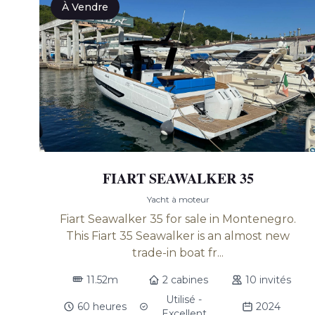
À Vendre
FIART SEAWALKER 35
Yacht à moteur
Fiart Seawalker 35 for sale in Montenegro.
This Fiart 35 Seawalker is an almost new
trade-in boat fr...
11.52m
2 cabines
10 invités
Utilisé -
60 heures
2024
Excellent