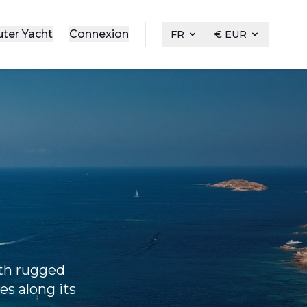
uter Yacht
Connexion
FR
€ EUR
ith rugged
es along its