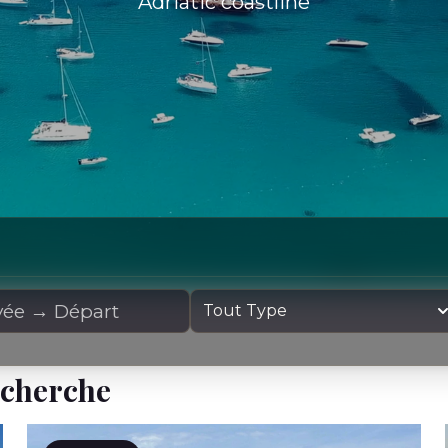
Adriatic coastline
cation
Type de yacht
echerche