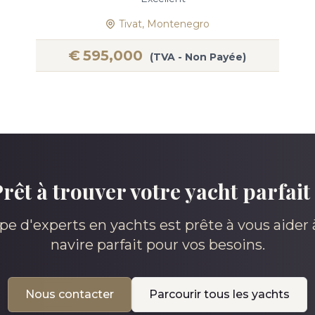
Tivat, Montenegro
€
595,000
(TVA - Non Payée)
rêt à trouver votre yacht parfait
pe d'experts en yachts est prête à vous aider à
navire parfait pour vos besoins.
Nous contacter
Parcourir tous les yachts