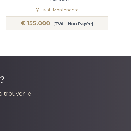
Tivat, Montenegro
€
155,000
(TVA - Non Payée)
 ?
 trouver le