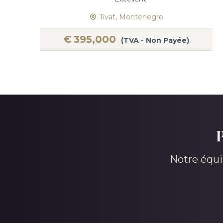
Tivat, Montenegro
€
395,000
(TVA - Non Payée)
P
Notre équi