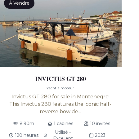
À Vendre
INVICTUS GT 280
Yacht à moteur
Invictus GT 280 for sale in Montenegro!
This Invictus 280 features the iconic half-
reverse bow de...
8.90m
1 cabines
10 invités
Utilisé -
120 heures
2023
Excellent