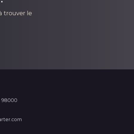
 trouver le
, 98000
rter.com