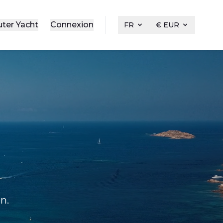
uter Yacht
Connexion
FR
€ EUR
n.