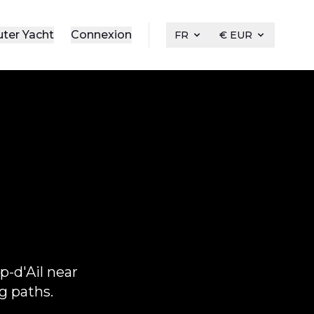
uter Yacht
Connexion
FR
€ EUR
p-d'Ail near
g paths.