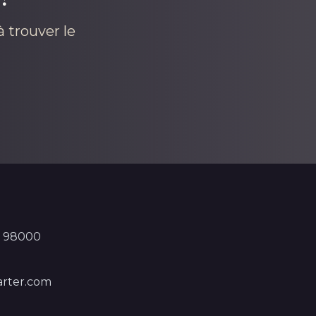
 trouver le
, 98000
rter.com