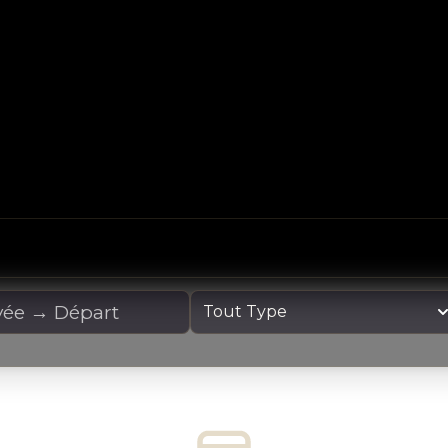
cation
Type de yacht