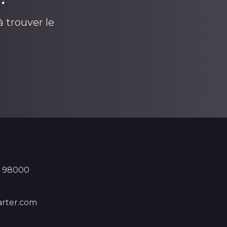
 trouver le
, 98000
rter.com