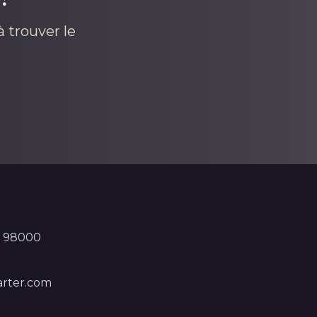
 trouver le
, 98000
rter.com