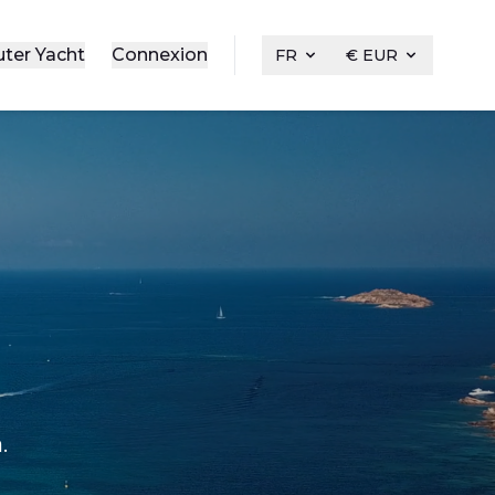
uter Yacht
Connexion
FR
€ EUR
.