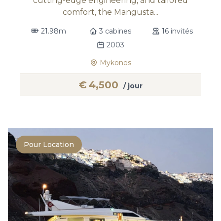
cutting-edge engineering, and tailored
comfort, the Mangusta...
21.98m
3 cabines
16 invités
2003
Mykonos
€
4,500
/ jour
Pour Location