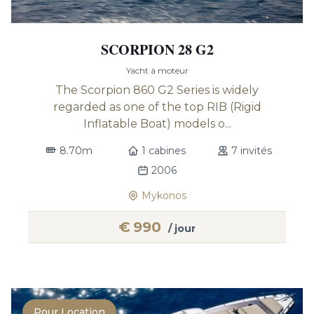
SCORPION 28 G2
Yacht à moteur
The Scorpion 860 G2 Series is widely
regarded as one of the top RIB (Rigid
Inflatable Boat) models o...
8.70m
1 cabines
7 invités
2006
Mykonos
€
990
/ jour
Pour Location