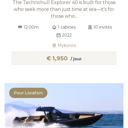
The Technohull Explorer 40 is built for those
who seek more than just time at sea—it's for
those who...
12.00m
1 cabines
10 invités
2022
Mykonos
€
1,950
/ jour
Pour Location