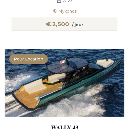
2022
Mykonos
€
2,500
/ jour
Pour Location
WALLY 43