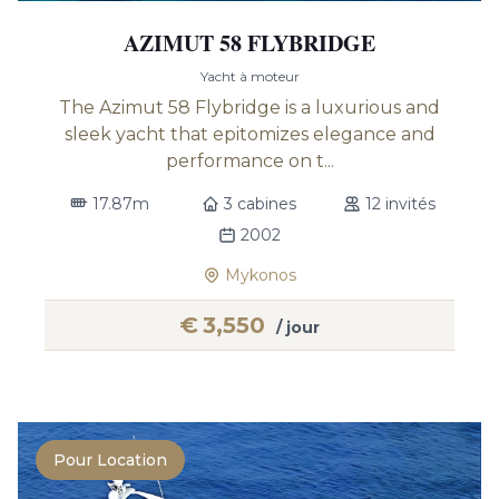
AZIMUT 58 FLYBRIDGE
Yacht à moteur
The Azimut 58 Flybridge is a luxurious and
sleek yacht that epitomizes elegance and
performance on t...
17.87m
3 cabines
12 invités
2002
Mykonos
€
3,550
/ jour
Pour Location