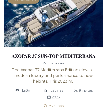
AXOPAR 37 SUN-TOP MEDITERRANA
Yacht à moteur
The Axopar 37 Mediterrana Edition elevates
modern luxury and performance to new
heights. This 2023 m...
11.50m
1 cabines
9 invités
2023
Mykonos