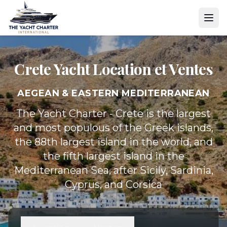
Crete Yacht
Location et Ventes
AEGEAN & EASTERN MEDITERRANEAN
The Yacht Charter - Crete is the largest
and most populous of the Greek islands,
the 88th largest island in the world, and
the fifth largest island in the
Mediterranean Sea, after Sicily, Sardinia,
Cyprus, and Corsica