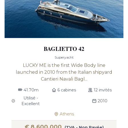
BAGLIETTO 42
Superyacht
LUCKY ME is the first Wide Body line
launched in 2010 from the Italian shipyard
Cantieri Navali Bagl...
41.70m
6 cabines
12 invités
Utilisé -
2010
Excellent
Athens
€
8,600,000
(TVA - Non Payée)