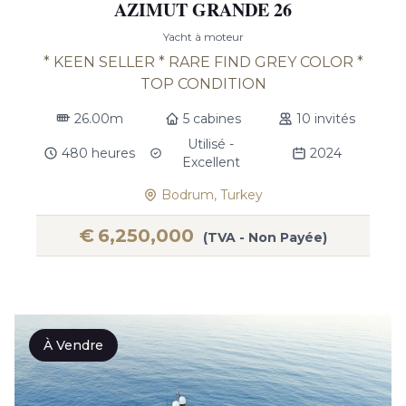
AZIMUT GRANDE 26
Yacht à moteur
* KEEN SELLER * RARE FIND GREY COLOR *
TOP CONDITION
26.00m
5 cabines
10 invités
Utilisé -
480 heures
2024
Excellent
Bodrum, Turkey
€
6,250,000
(TVA - Non Payée)
À Vendre