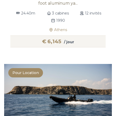
foot aluminum ya...
24.40m
3 cabines
12 invités
1990
Athens
€
6,145
/ jour
Pour Location