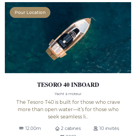
Pour Location
TESORO 40 INBOARD
Yacht à moteur
The Tesoro T40 is built for those who crave
more than open water—it’s for those who
seek seamless li...
12.00m
2 cabines
10 invités