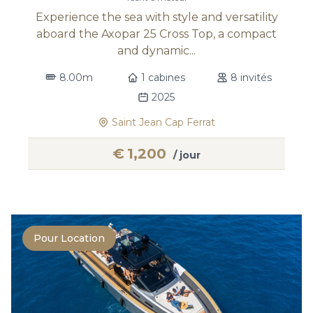
Experience the sea with style and versatility
aboard the Axopar 25 Cross Top, a compact
and dynamic...
8.00m
1 cabines
8 invités
2025
Saint Jean Cap Ferrat
€
1,200
/ jour
Pour Location