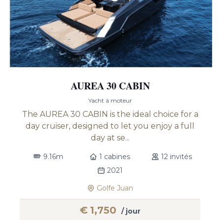
AUREA 30 CABIN
Yacht à moteur
The AUREA 30 CABIN is the ideal choice for a
day cruiser, designed to let you enjoy a full
day at se...
9.16m
1 cabines
12 invités
2021
Golfe Juan
€
1,750
/ jour