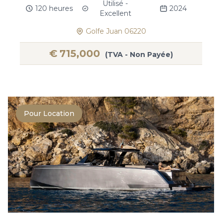
Utilisé -
120 heures
2024
Excellent
Golfe Juan 06220
€
715,000
(TVA - Non Payée)
Pour Location