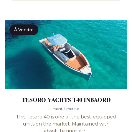
À Vendre
TESORO YACHTS T40 INBAORD
Yacht à moteur
This Tesoro 40 is one of the best-equipped
units on the market. Maintained with
absolute rigor, it r...