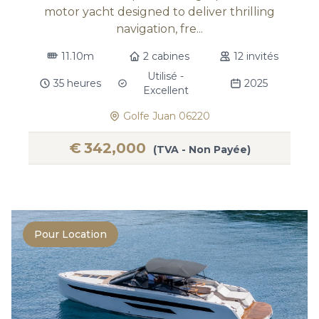
motor yacht designed to deliver thrilling
navigation, fre...
11.10m
2 cabines
12 invités
Utilisé -
35 heures
2025
Excellent
Golfe Juan 06220
€
342,000
(TVA - Non Payée)
Pour Location