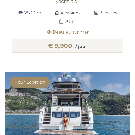
yacht it’s...
28.00m
4 cabines
8 invités
2004
Beaulieu sur mer
€
9,900
/ jour
Pour Location