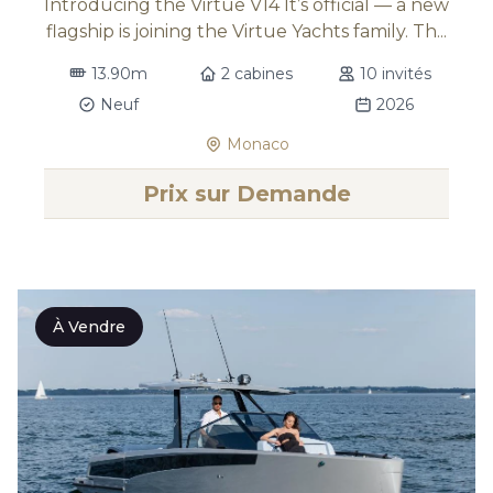
Introducing the Virtue V14 It’s official — a new
flagship is joining the Virtue Yachts family. Th...
13.90m
2 cabines
10 invités
Neuf
2026
Monaco
Prix sur Demande
À Vendre