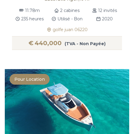
11.78m
2 cabines
12 invités
235 heures
Utilisé - Bon
2020
golfe juan 06220
€
440,000
(TVA - Non Payée)
Pour Location