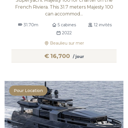
Superyacht Majesty 100 for charter on the
French Riviera. This 31.7 meters Majesty 100
can accommod...
31.70m
5 cabines
12 invités
2022
Beaulieu sur mer
€
16,700
/ jour
Pour Location