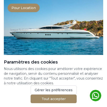
Pour Location
Paramètres des cookies
MANGUSTA YACHTS 108
Nous utilisons des cookies pour améliorer votre expérience
Yacht à moteur
de navigation, servir du contenu personnalisé et analyser
notre trafic. En cliquant sur "Tout accepter", vous consentez
Motor Yacht Mangusta 108 for charter on the
à notre utilisation des cookies.
French Riviera. Designed to offer a cruising
experience...
Gérer les préférences
Tout accepter
33.00m
4 cabines
10 invités
2004