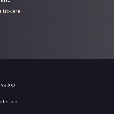
a trovare
, 98000
rter.com