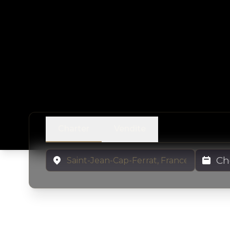
Charter
Vendite
Località
Date di N