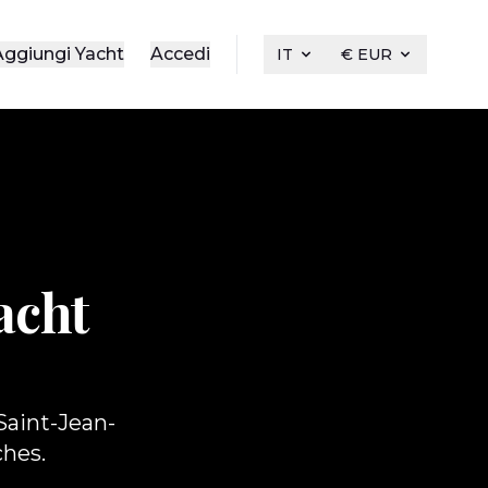
Aggiungi Yacht
Accedi
IT
€ EUR
acht
Saint-Jean-
ches.