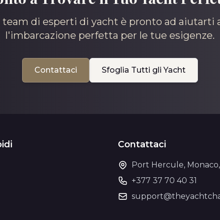
o team di esperti di yacht è pronto ad aiutarti 
l'imbarcazione perfetta per le tue esigenze.
Contattaci
Sfoglia Tutti gli Yacht
idi
Contattaci
Port Hercule, Monaco
+377 37 70 40 31
o
support@theyachtcha