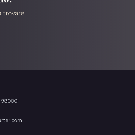
a trovare
, 98000
rter.com