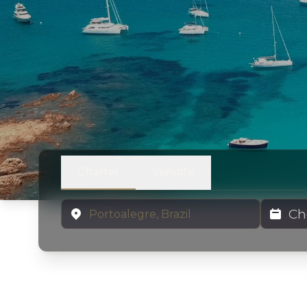
Charter
Vendite
Località
Date di N