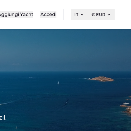
Aggiungi Yacht
Accedi
IT
€ EUR
il.