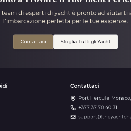
o team di esperti di yacht è pronto ad aiutarti 
l'imbarcazione perfetta per le tue esigenze.
Contattaci
Sfoglia Tutti gli Yacht
idi
Contattaci
Port Hercule, Monaco
+377 37 70 40 31
o
support@theyachtcha