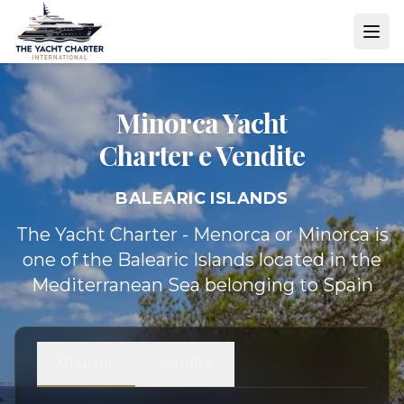
Minorca Yacht
Charter e Vendite
BALEARIC ISLANDS
The Yacht Charter - Menorca or Minorca is
one of the Balearic Islands located in the
Mediterranean Sea belonging to Spain
Charter
Vendite