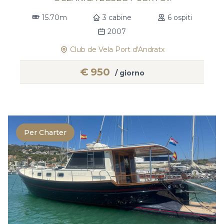
15.70m
3 cabine
6 ospiti
2007
Club de Vela Port d'Andratx
€
950
/ giorno
Per Charter