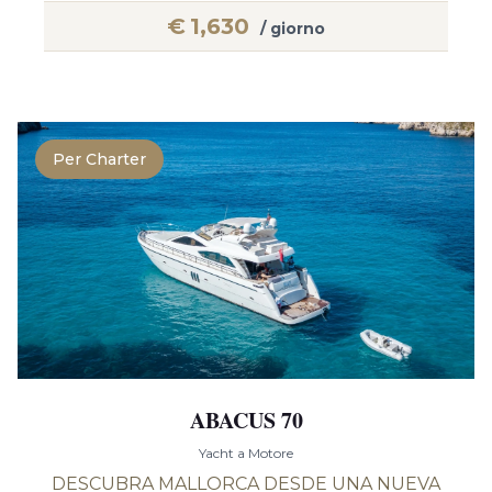
€
1,630
/ giorno
Per Charter
ABACUS 70
Yacht a Motore
DESCUBRA MALLORCA DESDE UNA NUEVA