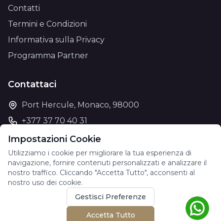
Contatti
Termini e Condizioni
Informativa sulla Privacy
Programma Partner
Contattaci
Port Hercule, Monaco, 98000
+377 37 70 40 31
support@theyachtcharter.com
Impostazioni Cookie
Utilizziamo i cookie per migliorare la tua esperienza di
navigazione, fornire contenuti personalizzati e analizzare il
nostro traffico. Cliccando "Accetta Tutto", acconsenti al
nostro uso dei cookie.
© 2026 The Yacht Charter. All rights reserved.
Gestisci Preferenze
Accetta Tutto