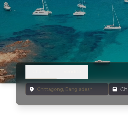
Charter
Vendite
Località
Date di N