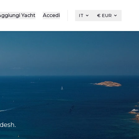
Aggiungi Yacht
Accedi
IT
€ EUR
adesh.