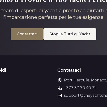
o team di esperti di yacht è pronto ad aiutarti 
l'imbarcazione perfetta per le tue esigenze.
Contattaci
Sfoglia Tutti gli Yacht
idi
Contattaci
Port Hercule, Monaco
+377 37 70 40 31
o
support@theyachtcha