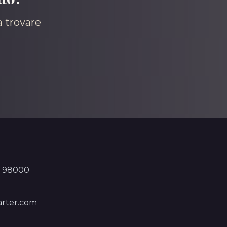
a trovare
, 98000
rter.com