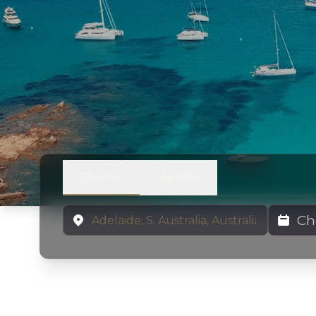
Charter
Vendite
Località
Date di N