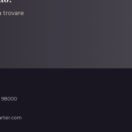
a trovare
, 98000
rter.com