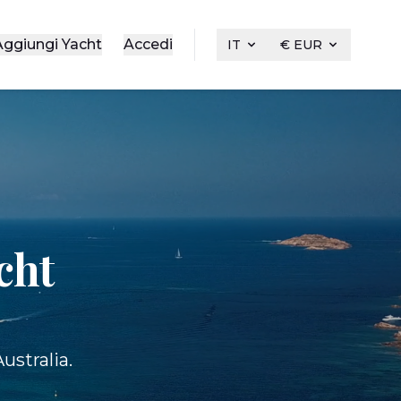
Aggiungi Yacht
Accedi
IT
€ EUR
cht
ustralia.