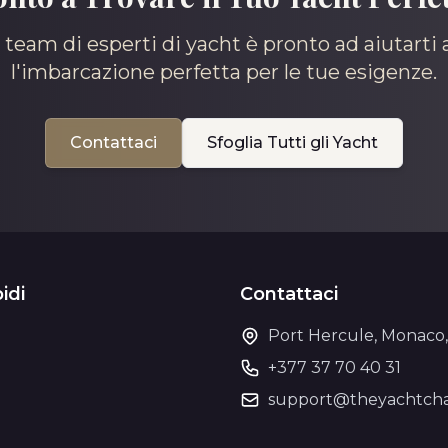
o team di esperti di yacht è pronto ad aiutarti 
l'imbarcazione perfetta per le tue esigenze.
Contattaci
Sfoglia Tutti gli Yacht
idi
Contattaci
Port Hercule, Monaco
+377 37 70 40 31
o
support@theyachtcha