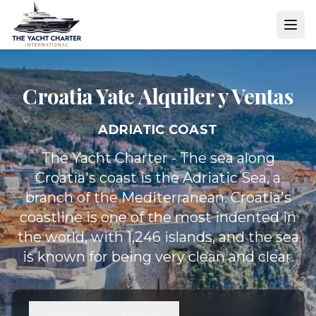
Croatia Yate
Alquiler y Ventas
ADRIATIC COAST
The Yacht Charter - The sea along
Croatia's coast is the Adriatic Sea, a
branch of the Mediterranean. Croatia's
coastline is one of the most indented in
the world, with 1,246 islands, and the sea
is known for being very clean and clear.