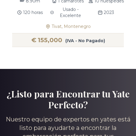
8.90m
1 camarotes
10 huéspedes
Usado -
120 horas
2023
Excelente
Tivat, Montenegro
€
155,000
(IVA - No Pagado)
¿Listo para Encontrar tu Yate
Perfecto?
Nuestro equipo de expertos en yates está
listo para ayudarte a encontrar la