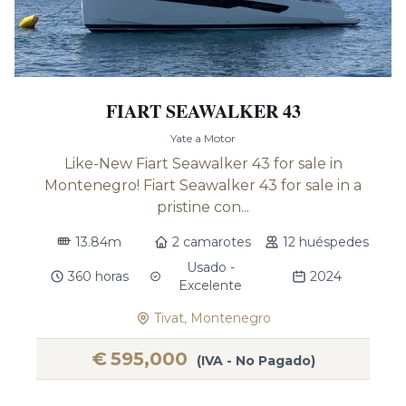
FIART SEAWALKER 43
Yate a Motor
Like-New Fiart Seawalker 43 for sale in
Montenegro! Fiart Seawalker 43 for sale in a
pristine con...
13.84m
2 camarotes
12 huéspedes
Usado -
360 horas
2024
Excelente
Tivat, Montenegro
€
595,000
(IVA - No Pagado)