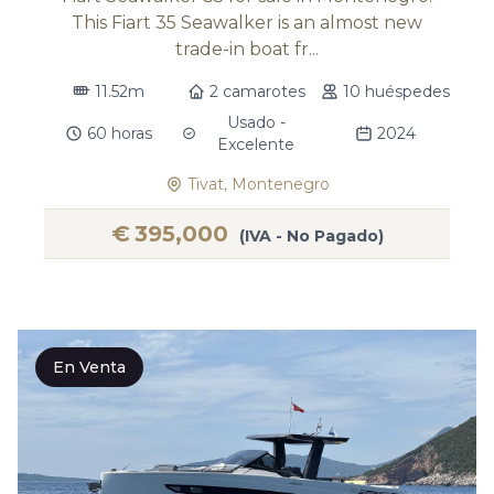
This Fiart 35 Seawalker is an almost new
trade-in boat fr...
11.52m
2 camarotes
10 huéspedes
Usado -
60 horas
2024
Excelente
Tivat, Montenegro
€
395,000
(IVA - No Pagado)
En Venta