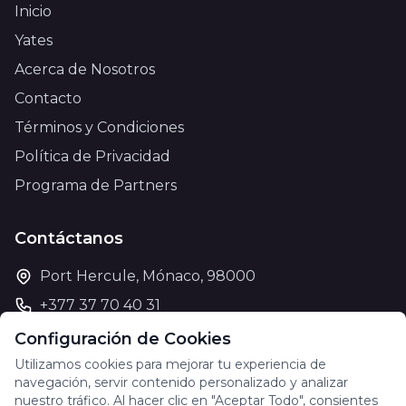
Inicio
Yates
Acerca de Nosotros
Contacto
Términos y Condiciones
Política de Privacidad
Programa de Partners
Contáctanos
Port Hercule, Mónaco, 98000
+377 37 70 40 31
support@theyachtcharter.com
Configuración de Cookies
Utilizamos cookies para mejorar tu experiencia de
navegación, servir contenido personalizado y analizar
nuestro tráfico. Al hacer clic en "Aceptar Todo", consientes