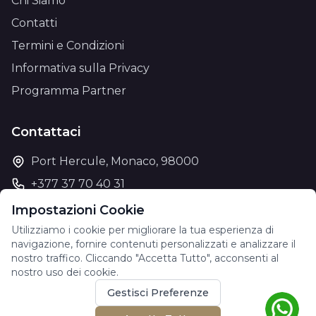
Chi Siamo
Contatti
Termini e Condizioni
Informativa sulla Privacy
Programma Partner
Contattaci
Port Hercule, Monaco, 98000
+377 37 70 40 31
support@theyachtcharter.com
Impostazioni Cookie
Utilizziamo i cookie per migliorare la tua esperienza di
navigazione, fornire contenuti personalizzati e analizzare il
nostro traffico. Cliccando "Accetta Tutto", acconsenti al
nostro uso dei cookie.
© 2026 The Yacht Charter. All rights reserved.
Gestisci Preferenze