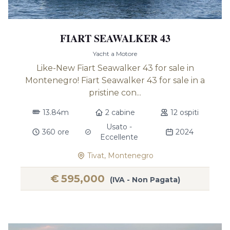
FIART SEAWALKER 43
Yacht a Motore
Like-New Fiart Seawalker 43 for sale in
Montenegro! Fiart Seawalker 43 for sale in a
pristine con...
13.84m
2 cabine
12 ospiti
Usato -
360 ore
2024
Eccellente
Tivat, Montenegro
€
595,000
(IVA - Non Pagata)