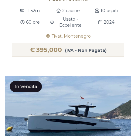
11.52m
2 cabine
10 ospiti
Usato -
60 ore
2024
Eccellente
Tivat, Montenegro
€
395,000
(IVA - Non Pagata)
In Vendita