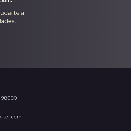
yudarte a
dades.
, 98000
rter.com