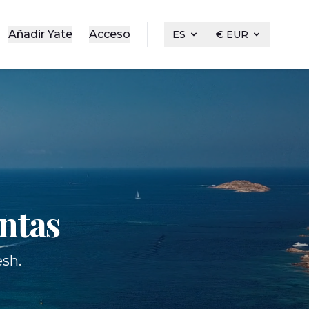
Añadir Yate
Acceso
ES
€ EUR
entas
esh.