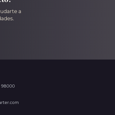
yudarte a
dades.
, 98000
rter.com