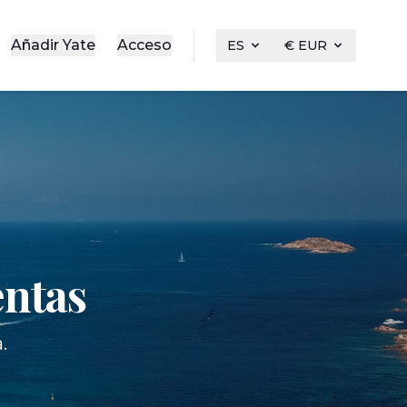
Añadir Yate
Acceso
ES
€ EUR
entas
.